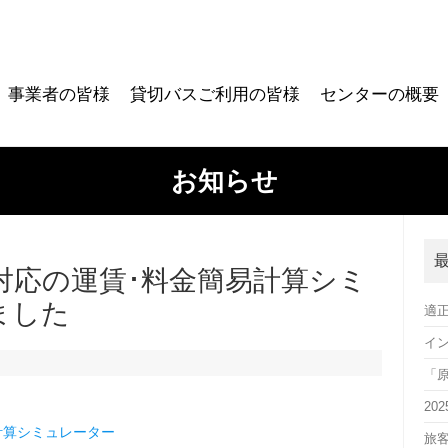
事業者の皆様
貸切バスご利用の皆様
センターの概要
お知らせ
示対応の運賃･料金簡易計算シミ
ました
適
イ
「
2
計算シミュレーター
旅