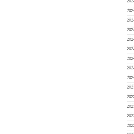
20
20
20
20
20
20
20
20
20
20
20
20
20
20