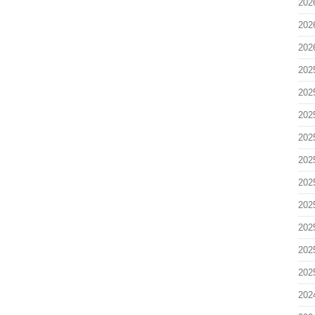
20
20
20
20
20
20
20
20
20
20
20
20
20
20