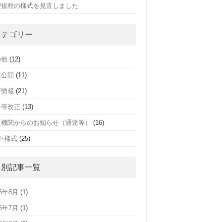
理規程の様式を見直しました
カテゴリー
の他
(12)
報公開
(11)
新情報
(21)
令等改正
(13)
政機関からのお知らせ（通達等）
(16)
･様式
(25)
月別記事一覧
26年8月
(1)
26年7月
(1)