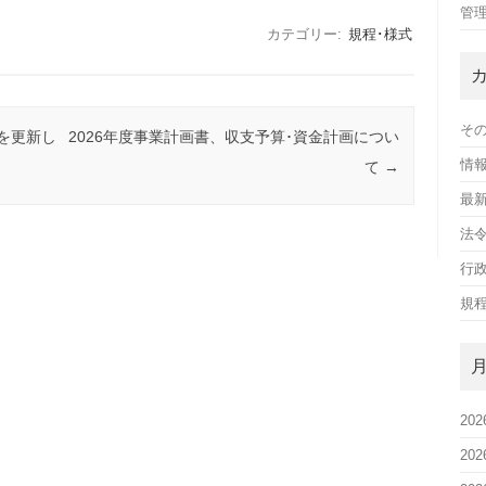
管
カテゴリー:
規程･様式
そ
を更新し
2026年度事業計画書、収支予算･資金計画につい
情
て
→
最
法
行
規程
20
20