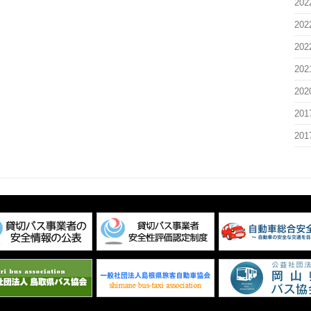
20
20
20
20
20
20
20